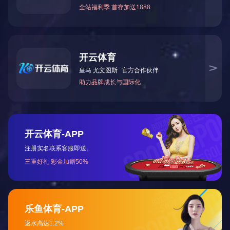
DT解决方案-无人驾驶运营
DT解决方案-无人驾驶运营