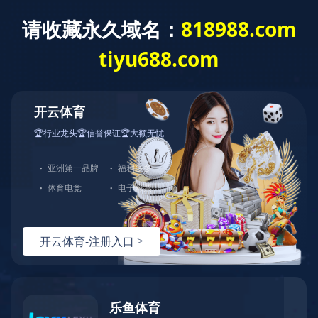
爱游戏官方入口,爱游戏APP,爱游戏,爱游戏体育
数字孪生(DT)平台及解决方案
物理世界与真实世界的双向互动，帮助各行各业快速打造“超视
界”能力
当前位置：
爱游戏体育(中国)官方网站_AYX SPORTS
>
产品与解决方案
>
数字孪生(DT)平台及解决方案
人工智能(AI)平台及解决方案
数字孪生(DT)平台及解决