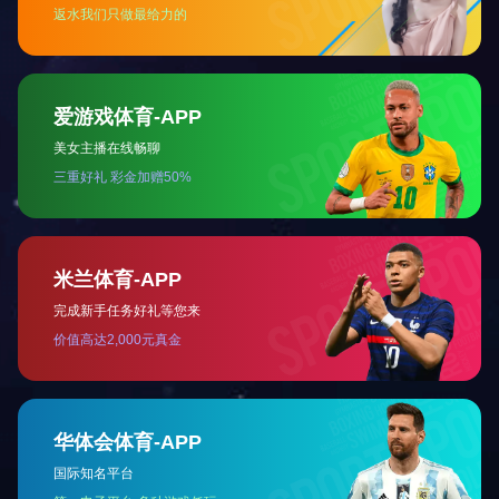
全国校企合作人才交流
投递通道：hr@forumfutbol.com
产品与解决方案
服务体系
关于我们
新闻资讯
加入我们
人工智能
服务级别
企业简介
招聘岗位
数字孪生
服务网络
爱游戏官方入口,爱游戏APP,爱游戏,爱游戏体育
联系方式
数字化转型解
服务网络
留言表单
安全服务
荣誉资质
运维服务
企业风采
技术咨询服务