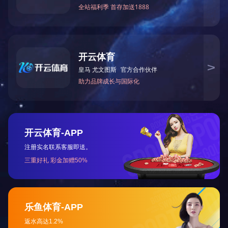
三大研发中心远程相互支撑
职级体系阶段性规划发展