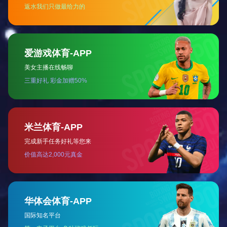
企业价值观
Corporate values
企业经营宗旨
Business purpose
荣誉资质
HONOR AND QUALIFICATION