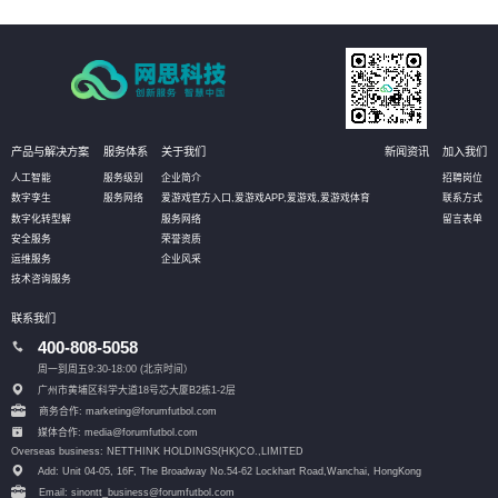
略和方案落地，提供具体的实施计划、流程和步骤，帮助客户更好地规划IT改造
管理方式。
产品与解决方案
服务体系
关于我们
新闻资讯
加入我们
人工智能
服务级别
企业简介
招聘岗位
数字孪生
服务网络
爱游戏官方入口,爱游戏APP,爱游戏,爱游戏体育
联系方式
数字化转型解
服务网络
留言表单
安全服务
荣誉资质
运维服务
企业风采
技术咨询服务
联系我们
400-808-5058
周一到周五9:30-18:00 (北京时间）
广州市黄埔区科学大道18号芯大厦B2栋1-2层
商务合作: marketing@forumfutbol.com
媒体合作: media@forumfutbol.com
Overseas business: NETTHINK HOLDINGS(HK)CO.,LIMITED
Add: Unit 04-05, 16F, The Broadway No.54-62 Lockhart Road,
Wanchai, HongKong
Email: sinontt_business@forumfutbol.com