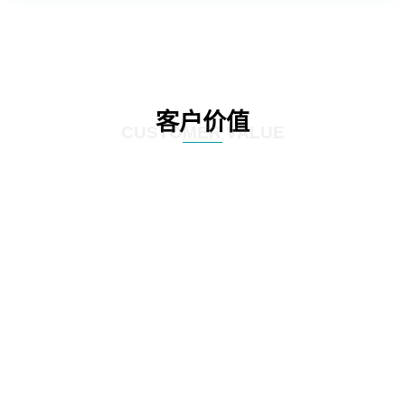
客户价值
CUSTOMER VALUE
01
通过定制化的咨询服务，制定符合客户实际情况的IT发展策略和实施方案，为客
户提供更有效的IT解决方案。
02
爱游戏体育(中国)官方网站_AYX SPORTS 的服务不仅提供IT咨询，还能执行和
监控策略实施的过程，并在必要时对策略和方案进行调整，以确保长期的落实
和卓越的结果。
03
IT咨询服务不仅仅是提供策略和方案，更重要的是要为实施提供具体的落地举措
和工作计划。爱游戏体育(中国)官方网站_AYX SPORTS 的服务能够将IT发展策